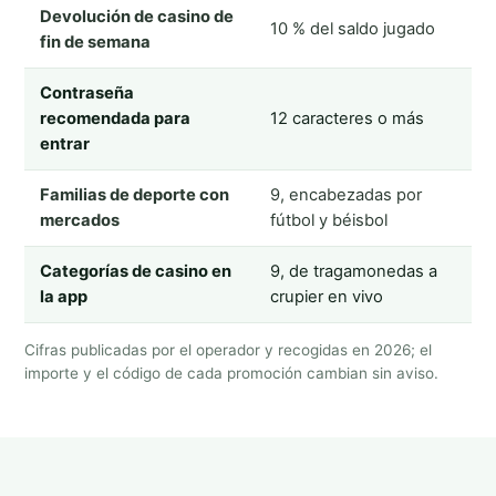
Devolución de casino de
10 % del saldo jugado
fin de semana
Contraseña
recomendada para
12 caracteres o más
entrar
Familias de deporte con
9, encabezadas por
mercados
fútbol y béisbol
Categorías de casino en
9, de tragamonedas a
la app
crupier en vivo
Cifras publicadas por el operador y recogidas en 2026; el
importe y el código de cada promoción cambian sin aviso.