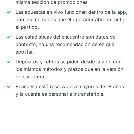
misma sección de promociones.
Las apuestas en vivo funcionan dentro de la app,
con los mercados que el operador abre durante
el partido.
Las estadísticas del encuentro son datos de
contexto, no una recomendación de en qué
apostar.
Depósitos y retiros se piden desde la app, con
los mismos métodos y plazos que en la versión
de escritorio.
El acceso está reservado a mayores de 18 años
y la cuenta es personal e intransferible.