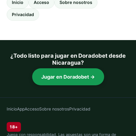
Inicio
Acceso
Sobre nosotros
Privacidad
¿Todo listo para jugar en Doradobet desde
Nicaragua?
Jugar en Doradobet →
Inicio
App
Acceso
Sobre nosotros
Privacidad
18+
Juega con responsabilidad. Las apuestas son una forma de