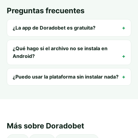
Preguntas frecuentes
¿La app de Doradobet es gratuita?
¿Qué hago si el archivo no se instala en
Android?
¿Puedo usar la plataforma sin instalar nada?
Más sobre Doradobet