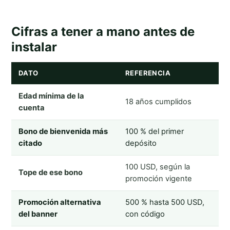
Cifras a tener a mano antes de
instalar
DATO
REFERENCIA
Edad mínima de la
18 años cumplidos
cuenta
Bono de bienvenida más
100 % del primer
citado
depósito
100 USD, según la
Tope de ese bono
promoción vigente
Promoción alternativa
500 % hasta 500 USD,
del banner
con código