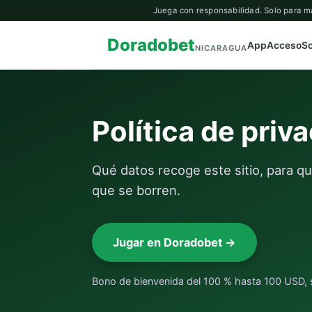
Juega con responsabilidad. Solo para m
Doradobet
App
Acceso
So
NICARAGUA
Política de priv
Qué datos recoge este sitio, para q
que se borren.
Jugar en Doradobet →
Bono de bienvenida del 100 % hasta 100 USD, 