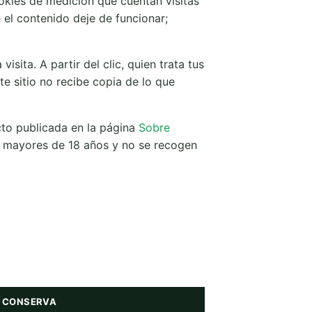
ookies de medición que cuentan visitas
el contenido deje de funcionar;
sita. A partir del clic, quien trata tus
te sitio no recibe copia de lo que
cto publicada en la página
Sobre
 a mayores de 18 años y no se recogen
 CONSERVA