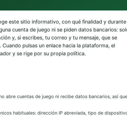
oge este sitio informativo, con qué finalidad y durante
guna cuenta de juego ni se piden datos bancarios: sol
ión y, si escribes, tu correo y tu mensaje, que se
Cuando pulsas un enlace hacia la plataforma, el
dor y se rige por su propia política.
: no abre cuentas de juego ni recibe datos bancarios, así 
cnicos habituales: dirección IP abreviada, tipo de dispositi