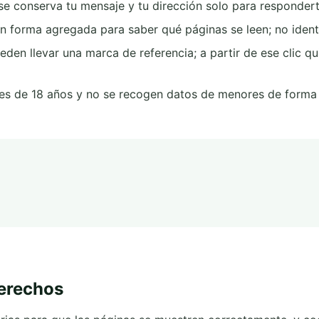
, se conserva tu mensaje y tu dirección solo para responde
n forma agregada para saber qué páginas se leen; no ident
den llevar una marca de referencia; a partir de ese clic qu
res de 18 años y no se recogen datos de menores de forma
derechos